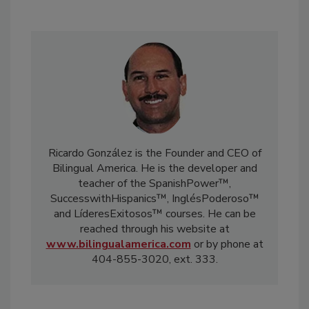
Ricardo González is the Founder and CEO of
Bilingual America. He is the developer and
teacher of the SpanishPower™,
SuccesswithHispanics™, InglésPoderoso™
and LíderesExitosos™ courses. He can be
reached through his website at
www.bilingualamerica.com
or by phone at
404-855-3020, ext. 333.