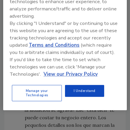
technologies to enhance user experience, to
conformes con menos; como dice
analyze performance/traffic and to deliver online
Collins, lo bueno es la barrera hacia la
advertising.
excelencia.
By clicking "I Understand" or by continuing to use
this website you are agreeing to the use of these
tracking technologies and accept our recently
Detalles "sin importancia":
"Ese clavo
updated
Terms and Conditions
(which require
mal puesto en la teja no se va a notar, ya
you to arbitrate claims individually out of court).
me quiero ir a casa, ya está bien esta
If you'd like to take the time to set which
vaina." ¡Error! ¿Y si esa teja se suelta con
technologies we can use, click 'Manage your
el viento y causa un daño mayor? O en un
Technologies'.
View our Privacy Policy
caso más extremo, pero posible, ¿qué
pasa si un empleado tuyo deja unos
Manage your
I Understand
clavos en el patio de un cliente y luego
Technologies
uno de sus chiquitos los pisa, se infecta y
la situación se agrava? Ese "está bien" te
puede costar tu negocio entero. Los
pequeños detalles son los que marcan la