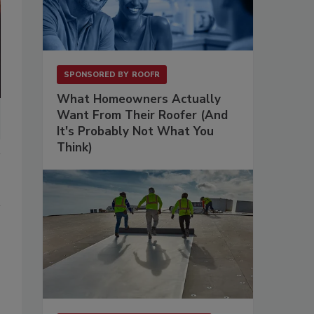
SPONSORED BY
ROOFR
What Homeowners Actually
Want From Their Roofer (And
It's Probably Not What You
Think)