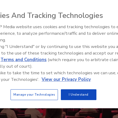
industria del roofing, abarcando desde la
retos en mano de obra, transporte y seguros.
ies And Tracking Technologies
 Media website uses cookies and tracking technologies to
El roofing le abrió las puertas 
ayudar a Venezuela
erience, to analyze performance/traffic and to deliver onlin
ing.
ing "I Understand" or by continuing to use this website you 
 to the use of these tracking technologies and accept our 
d
Terms and Conditions
(which require you to arbitrate clai
lly out of court).
 like to take the time to set which technologies we can use, 
 your Technologies'.
View our Privacy Policy
Manage your Technologies
I Understand