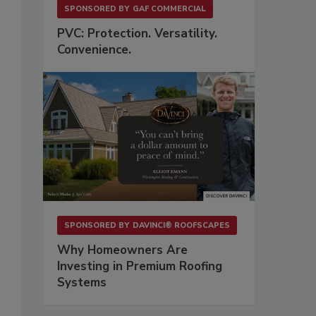
SPONSORED BY
GAF COMMERCIAL
PVC: Protection. Versatility.
Convenience.
SPONSORED BY
DAVINCI® ROOFSCAPES
Why Homeowners Are
Investing in Premium Roofing
Systems