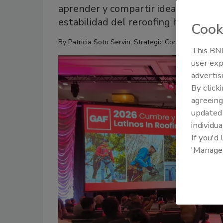
aprender y compartir ideas sobre la 
estabilidad del reroofing hasta los 
Cook
By
Patricia Soto Servin, Strategic Content Editor
This BNP
user exp
advertis
By click
agreeing
update
individua
If you'd
'Manage