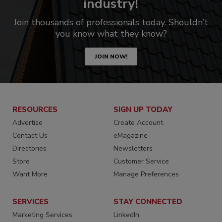
industry!
Join thousands of professionals today. Shouldn’t
you know what they know?
JOIN NOW!
RESOURCES
SIGN UP TODAY
Advertise
Create Account
Contact Us
eMagazine
Directories
Newsletters
Store
Customer Service
Want More
Manage Preferences
SERVICES
STAY CONNECTED
Marketing Services
LinkedIn