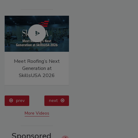
Meet Roofing’s Next
El roofing le abrió las
Generation at
puertas para ayudar a
SkillsUSA 2026
Venezuela
prev
next
More Videos
Sponsored