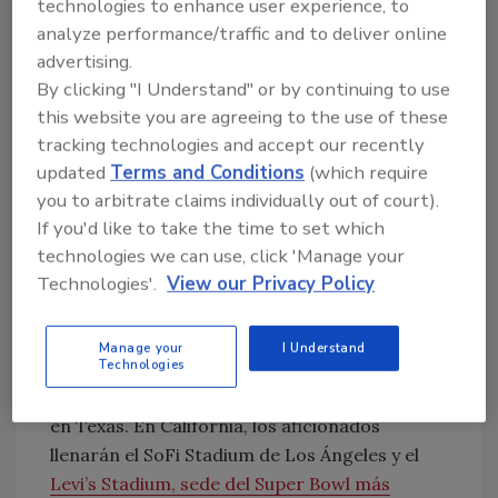
technologies to enhance user experience, to
impresionantes ante decenas de miles de
analyze performance/traffic and to deliver online
aficionados en los tres países anfitriones.
advertising.
Entre ellos se encuentran algunas
By clicking "I Understand" or by continuing to use
instalaciones emblemáticas sobre las que
this website you are agreeing to the use of these
hemos tenido la fortuna de escribir en Roofing
tracking technologies and accept our recently
Contractor. Uno de los muchos beneficios de
updated
Terms and Conditions
(which require
este trabajo es que la mayoría de estas
you to arbitrate claims individually out of court).
maravillas arquitectónicas modernas tienen
If you'd like to take the time to set which
techos espectaculares.
technologies we can use, click 'Manage your
Basta ver la lista de sedes del Mundial: desde
Technologies'.
View our Privacy Policy
el Gillette Stadium, en Foxborough,
Massachusetts, hasta
el Hard Rock Stadium,
Manage your
I Understand
Technologies
en Miami
. También estarán en exhibición el
NRG Stadium de Houston
y el AT&T Stadium
en Texas. En California, los aficionados
llenarán el SoFi Stadium de Los Ángeles y el
Levi’s Stadium, sede del Super Bowl más