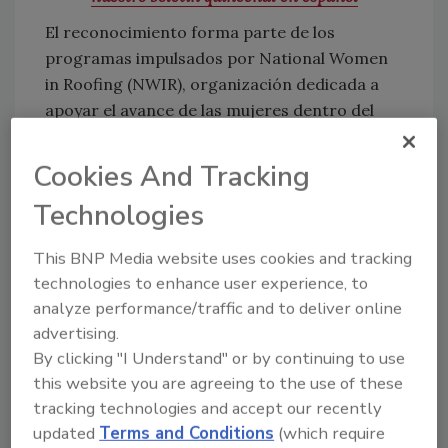
El reconocimiento forma parte de los
programas impulsados por National Women
in Roofing (NWIR), organización dedicada a
apoyar el avance de las mujeres dentro del
sector.
Cookies And Tracking
De acuerdo con NWIR, Fusco ha demostrado
un compromiso constante con la mentoría, la
Technologies
capacitación y el desarrollo de nuevas
generaciones de profesionales del roofing. La
This BNP Media website uses cookies and tracking
organización también destacó su liderazgo
technologies to enhance user experience, to
empresarial y su contribución al
analyze performance/traffic and to deliver online
fortalecimiento de la fuerza laboral del sector.
advertising.
By clicking "I Understand" or by continuing to use
QXO patrocina el premio como parte de sus
this website you are agreeing to the use of these
esfuerzos para promover el liderazgo y la
tracking technologies and accept our recently
participación femenina en la industria.
updated
Terms and Conditions
(which require